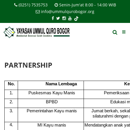
(0251) 7535753
Senin-Jum'at 8:00 - 14:00 WIB
info@ummulqurobogor.org
PARTNERSHIP
No.
Nama Lembaga
Ke
1.
Puskesmas Kayu Manis
Pemeriksaan 
2.
BPBD
Edukasi m
3.
Pemerintahan Kayu manis
Jumat berkah, sekal
silaturahmi dengan
4.
MI Kayu manis
Mendatangkan anak yati