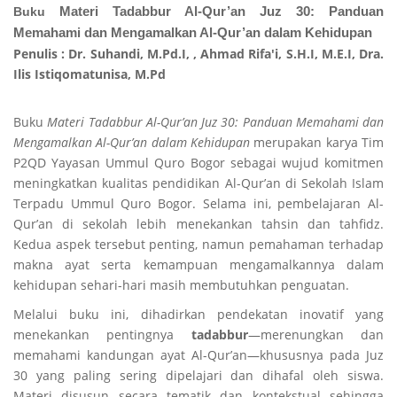
Buku
Materi Tadabbur Al-Qur’an Juz 30: Panduan
Memahami dan Mengamalkan Al-Qur’an dalam Kehidupan
Penulis : Dr. Suhandi, M.Pd.I, , Ahmad Rifa'i, S.H.I, M.E.I, Dra.
Ilis Istiqomatunisa, M.Pd
Buku
Materi Tadabbur Al-Qur’an Juz 30: Panduan Memahami dan
Mengamalkan Al-Qur’an dalam Kehidupan
merupakan karya Tim
P2QD Yayasan Ummul Quro Bogor sebagai wujud komitmen
meningkatkan kualitas pendidikan Al-Qur’an di Sekolah Islam
Terpadu Ummul Quro Bogor. Selama ini, pembelajaran Al-
Qur’an di sekolah lebih menekankan tahsin dan tahfidz.
Kedua aspek tersebut penting, namun pemahaman terhadap
makna ayat serta kemampuan mengamalkannya dalam
kehidupan sehari-hari masih membutuhkan penguatan.
Melalui buku ini, dihadirkan pendekatan inovatif yang
menekankan pentingnya
tadabbur
—merenungkan dan
memahami kandungan ayat Al-Qur’an—khususnya pada Juz
30 yang paling sering dipelajari dan dihafal oleh siswa.
Materi disusun secara tematik dan kontekstual sehingga