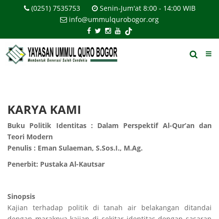
(0251) 7535753
Senin-Jum'at 8:00 - 14:00 WIB
info@ummulqurobogor.org
KARYA KAMI
Buku Politik Identitas : Dalam Perspektif Al-Qur’an dan
Teori Modern
Penulis : Eman Sulaeman, S.Sos.I., M.Ag.
Penerbit: Pustaka Al-Kautsar
Sinopsis
Kajian terhadap politik di tanah air belakangan ditandai
dengan maraknya kajian di sekitar identitas dengan sasaran